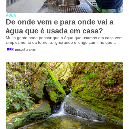
ÁGUA
De onde vem e para onde vai a
água que é usada em casa?
Muita gente pode pensar que a água que usamos em casa vem
simplesmente da torneira, ignorando o longo caminho que…
BRK,
há 3 anos