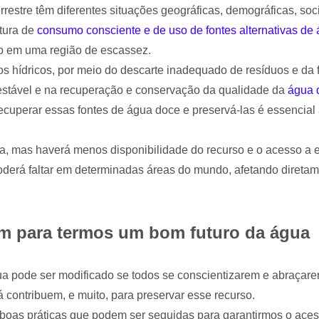
rrestre têm diferentes situações geográficas, demográficas, soci
tura de
consumo consciente e de uso de fontes alternativas de
o em uma região de escassez.
os hídricos, por meio do descarte inadequado de resíduos e da f
estável e na recuperação e conservação da qualidade da
água 
 recuperar essas fontes de água doce e preservá-las é essencial
a, mas haverá menos disponibilidade do recurso e o acesso a ele
derá faltar em determinadas áreas do mundo, afetando diretam
m para termos um bom futuro da água
água pode ser modificado se todos se conscientizarem e abraç
á contribuem, e muito, para preservar esse recurso.
 boas práticas que podem ser seguidas para garantirmos o aces