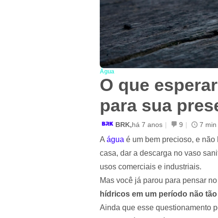
Água
O que esperar
para sua pres
BRK,
há 7 anos
|
9
|
7 min 
A
água
é um bem precioso, e não h
casa, dar a descarga no vaso sanitá
usos comerciais e industriais.
Mas você já parou para pensar no
hídricos em um período não tão 
Ainda que esse questionamento po