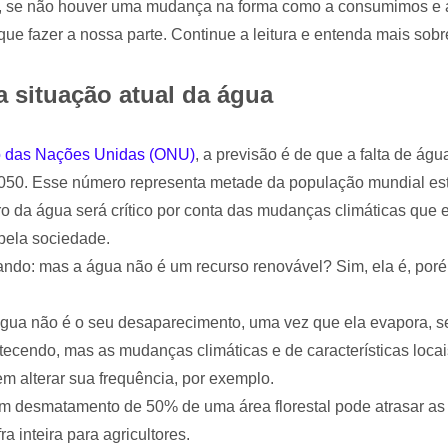
o, se não houver uma mudança na forma como a consumimos e a
ue fazer a nossa parte. Continue a leitura e entenda mais sobr
 situação atual da água
ão das Nações Unidas (ONU)
, a previsão é de que a falta de águ
050. Esse número representa metade da população mundial est
turo da água será crítico por conta das mudanças climáticas qu
pela sociedade.
ndo: mas a água não é um recurso renovável? Sim, ela é, poré
água não é o seu desaparecimento, uma vez que ela evapora, se
ntecendo, mas as mudanças climáticas e de características loca
em alterar sua frequência, por exemplo.
um desmatamento de 50% de uma área florestal pode atrasar a
a inteira para agricultores.