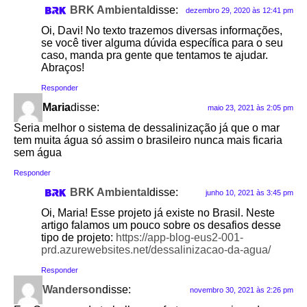
BRK Ambiental
disse:
dezembro 29, 2020 às 12:41 pm
Oi, Davi! No texto trazemos diversas informações,
se você tiver alguma dúvida específica para o seu
caso, manda pra gente que tentamos te ajudar.
Abraços!
Responder
Maria
disse:
maio 23, 2021 às 2:05 pm
Seria melhor o sistema de dessalinização já que o mar
tem muita água só assim o brasileiro nunca mais ficaria
sem água
Responder
BRK Ambiental
disse:
junho 10, 2021 às 3:45 pm
Oi, Maria! Esse projeto já existe no Brasil. Neste
artigo falamos um pouco sobre os desafios desse
tipo de projeto:
https://app-blog-eus2-001-
prd.azurewebsites.net/dessalinizacao-da-agua/
Responder
Wanderson
disse:
novembro 30, 2021 às 2:26 pm