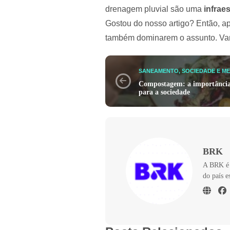
drenagem pluvial são uma
infrae
Gostou do nosso artigo? Então, ap
também dominarem o assunto. Va
SANEAMENTO, SOCIEDADE E ME
Compostagem: a importância 
para a sociedade
BRK
A BRK é 
do país e