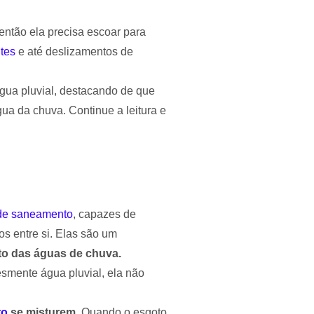
ntão ela precisa escoar para
tes
e até deslizamentos de
gua pluvial, destacando de que
ua da chuva. Continue a leitura e
 de saneamento
, capazes de
os entre si. Elas são um
o das águas de chuva.
esmente água pluvial, ela não
to
se misturem.
Quando o esgoto