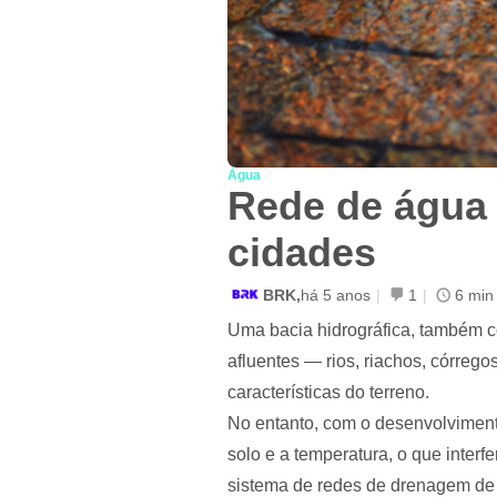
Água
Rede de água 
cidades
BRK,
há 5 anos
|
1
|
6 min 
Uma bacia hidrográfica, também c
afluentes — rios, riachos, córreg
características do terreno.
No entanto, com o desenvolviment
solo e a temperatura, o que interf
sistema de redes de drenagem de 