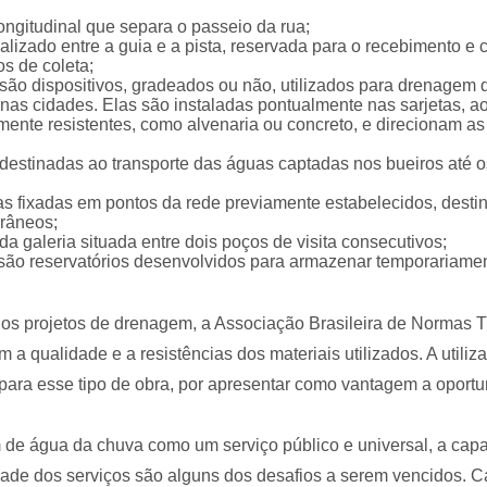
longitudinal que separa o passeio da rua;
calizado entre a guia e a pista, reservada para o recebimento
os de coleta;
 são dispositivos, gradeados ou não, utilizados para drenagem d
as cidades. Elas são instaladas pontualmente nas sarjetas, a
mente resistentes, como alvenaria ou concreto, e direcionam as
destinadas ao transporte das águas captadas nos bueiros até o
 fixadas em pontos da rede previamente estabelecidos, destin
râneos;
 da galeria situada entre dois poços de visita consecutivos;
são reservatórios desenvolvidos para armazenar temporariamen
nos projetos de drenagem, a Associação Brasileira de Normas 
m a qualidade e a resistências dos materiais utilizados. A utiliz
 para esse tipo de obra, por apresentar como vantagem a opor
 de água da chuva como um serviço público e universal, a capa
ade dos serviços são alguns dos desafios a serem vencidos. C