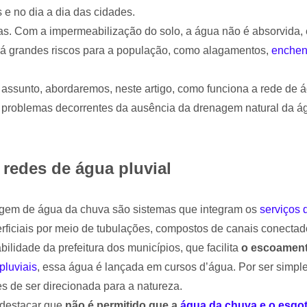
 e no dia a dia das cidades.
s. Com a impermeabilização do solo, a água não é absorvida, e
 há grandes riscos para a população, como alagamentos,
enchen
assunto, abordaremos, neste artigo, como funciona a rede de á
 problemas decorrentes da ausência da drenagem natural da ág
redes de água pluvial
agem de água da chuva são sistemas que integram os
serviços
erficiais por meio de tubulações, compostos de canais conectad
ilidade da prefeitura dos municípios, que facilita
o escoament
pluviais
, essa água é lançada em cursos d’água. Por ser simpl
 de ser direcionada para a natureza.
 destacar que
não é permitido que a
água da chuva e o esgo