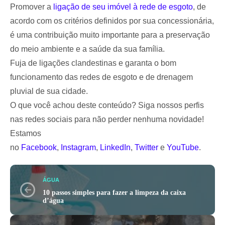
Promover a
ligação de seu imóvel à rede de esgoto
, de
acordo com os critérios definidos por sua concessionária,
é uma contribuição muito importante para a preservação
do meio ambiente e a saúde da sua família.
Fuja de ligações clandestinas e garanta o bom
funcionamento das redes de esgoto e de drenagem
pluvial de sua cidade.
O que você achou deste conteúdo? Siga nossos perfis
nas redes sociais para não perder nenhuma novidade!
Estamos
no
Facebook
,
Instagram
,
LinkedIn
,
Twitter
e
YouTube
.
ÁGUA
10 passos simples para fazer a limpeza da caixa
d’água