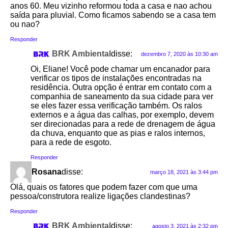
anos 60. Meu vizinho reformou toda a casa e nao achou
saída para pluvial. Como ficamos sabendo se a casa tem
ou nao?
Responder
BRK Ambiental
disse:
dezembro 7, 2020 às 10:30 am
Oi, Eliane! Você pode chamar um encanador para
verificar os tipos de instalações encontradas na
residência. Outra opção é entrar em contato com a
companhia de saneamento da sua cidade para ver
se eles fazer essa verificação também. Os ralos
externos e a água das calhas, por exemplo, devem
ser direcionadas para a rede de drenagem de água
da chuva, enquanto que as pias e ralos internos,
para a rede de esgoto.
Responder
Rosana
disse:
março 18, 2021 às 3:44 pm
Olá, quais os fatores que podem fazer com que uma
pessoa/construtora realize ligações clandestinas?
Responder
BRK Ambiental
disse:
agosto 3, 2021 às 2:32 pm