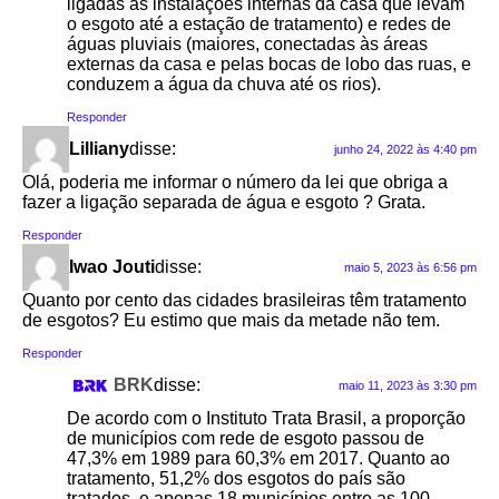
ligadas às instalações internas da casa que levam
o esgoto até a estação de tratamento) e redes de
águas pluviais (maiores, conectadas às áreas
externas da casa e pelas bocas de lobo das ruas, e
conduzem a água da chuva até os rios).
Responder
Lilliany
disse:
junho 24, 2022 às 4:40 pm
Olá, poderia me informar o número da lei que obriga a
fazer a ligação separada de água e esgoto ? Grata.
Responder
Iwao Jouti
disse:
maio 5, 2023 às 6:56 pm
Quanto por cento das cidades brasileiras têm tratamento
de esgotos? Eu estimo que mais da metade não tem.
Responder
BRK
disse:
maio 11, 2023 às 3:30 pm
De acordo com o Instituto Trata Brasil, a proporção
de municípios com rede de esgoto passou de
47,3% em 1989 para 60,3% em 2017. Quanto ao
tratamento, 51,2% dos esgotos do país são
tratados, e apenas 18 municípios entre as 100