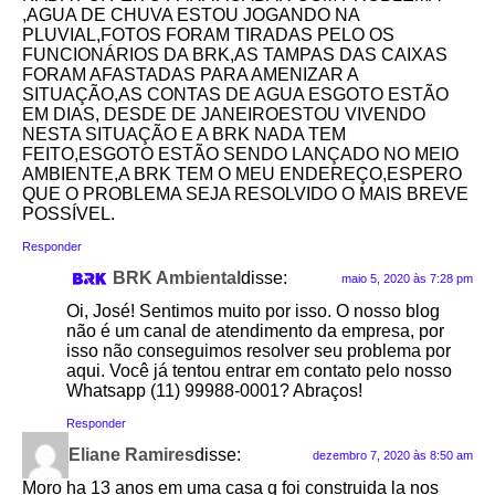
,AGUA DE CHUVA ESTOU JOGANDO NA
PLUVIAL,FOTOS FORAM TIRADAS PELO OS
FUNCIONÁRIOS DA BRK,AS TAMPAS DAS CAIXAS
FORAM AFASTADAS PARA AMENIZAR A
SITUAÇÃO,AS CONTAS DE AGUA ESGOTO ESTÃO
EM DIAS, DESDE DE JANEIROESTOU VIVENDO
NESTA SITUAÇÃO E A BRK NADA TEM
FEITO,ESGOTO ESTÃO SENDO LANÇADO NO MEIO
AMBIENTE,A BRK TEM O MEU ENDEREÇO,ESPERO
QUE O PROBLEMA SEJA RESOLVIDO O MAIS BREVE
POSSÍVEL.
Responder
BRK Ambiental
disse:
maio 5, 2020 às 7:28 pm
Oi, José! Sentimos muito por isso. O nosso blog
não é um canal de atendimento da empresa, por
isso não conseguimos resolver seu problema por
aqui. Você já tentou entrar em contato pelo nosso
Whatsapp (11) 99988-0001? Abraços!
Responder
Eliane Ramires
disse:
dezembro 7, 2020 às 8:50 am
Moro ha 13 anos em uma casa q foi construida la nos