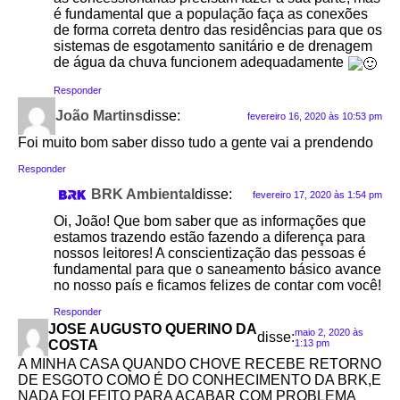
é fundamental que a população faça as conexões
de forma correta dentro das residências para que os
sistemas de esgotamento sanitário e de drenagem
de água da chuva funcionem adequadamente
Responder
João Martins
disse:
fevereiro 16, 2020 às 10:53 pm
Foi muito bom saber disso tudo a gente vai a prendendo
Responder
BRK Ambiental
disse:
fevereiro 17, 2020 às 1:54 pm
Oi, João! Que bom saber que as informações que
estamos trazendo estão fazendo a diferença para
nossos leitores! A conscientização das pessoas é
fundamental para que o saneamento básico avance
no nosso país e ficamos felizes de contar com você!
Responder
JOSE AUGUSTO QUERINO DA
maio 2, 2020 às
disse:
COSTA
1:13 pm
A MINHA CASA QUANDO CHOVE RECEBE RETORNO
DE ESGOTO COMO É DO CONHECIMENTO DA BRK,E
NADA FOI FEITO PARA ACABAR COM PROBLEMA